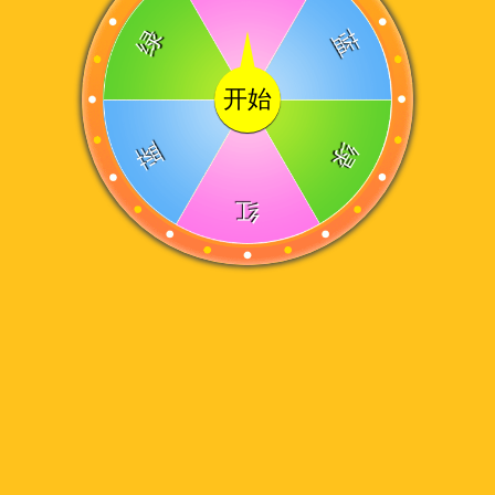
绿
蓝
开始
蓝
绿
红