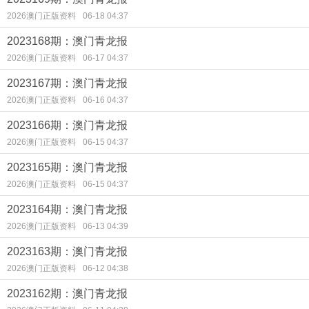
2026澳门正版资料
06-18 04:37
2023168期：澳门青龙报
2026澳门正版资料
06-17 04:37
2023167期：澳门青龙报
2026澳门正版资料
06-16 04:37
2023166期：澳门青龙报
2026澳门正版资料
06-15 04:37
2023165期：澳门青龙报
2026澳门正版资料
06-15 04:37
2023164期：澳门青龙报
2026澳门正版资料
06-13 04:39
2023163期：澳门青龙报
2026澳门正版资料
06-12 04:38
2023162期：澳门青龙报