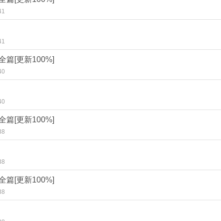
41
41
全篇[更新100%]
40
40
全篇[更新100%]
38
38
全篇[更新100%]
38