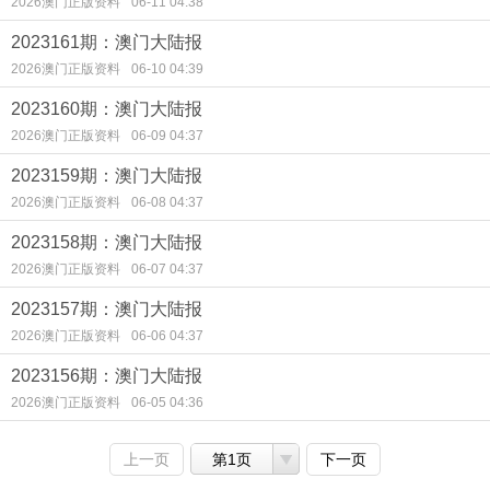
2026澳门正版资料
06-11 04:38
2023161期：澳门大陆报
2026澳门正版资料
06-10 04:39
2023160期：澳门大陆报
2026澳门正版资料
06-09 04:37
2023159期：澳门大陆报
2026澳门正版资料
06-08 04:37
2023158期：澳门大陆报
2026澳门正版资料
06-07 04:37
2023157期：澳门大陆报
2026澳门正版资料
06-06 04:37
2023156期：澳门大陆报
2026澳门正版资料
06-05 04:36
上一页
第1页
下一页