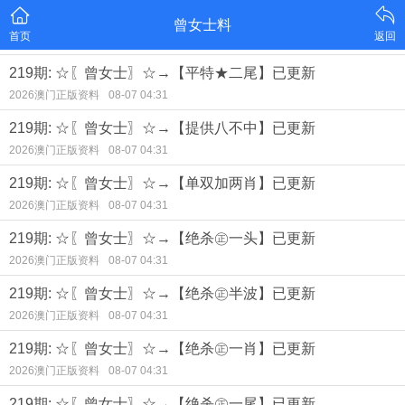
曾女士料
首页
返回
219期: ☆〖曾女士〗☆→【平特★二尾】已更新
2026澳门正版资料
08-07 04:31
219期: ☆〖曾女士〗☆→【提供八不中】已更新
2026澳门正版资料
08-07 04:31
219期: ☆〖曾女士〗☆→【单双加两肖】已更新
2026澳门正版资料
08-07 04:31
219期: ☆〖曾女士〗☆→【绝杀㊣一头】已更新
2026澳门正版资料
08-07 04:31
219期: ☆〖曾女士〗☆→【绝杀㊣半波】已更新
2026澳门正版资料
08-07 04:31
219期: ☆〖曾女士〗☆→【绝杀㊣一肖】已更新
2026澳门正版资料
08-07 04:31
219期: ☆〖曾女士〗☆→【绝杀㊣一尾】已更新