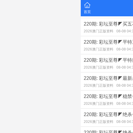
首页
220期: 彩坛至尊◤买
2026澳门正版资料
08-08 04:
220期: 彩坛至尊◤平
2026澳门正版资料
08-08 04:
220期: 彩坛至尊◤平
2026澳门正版资料
08-08 04:
220期: 彩坛至尊◤最
2026澳门正版资料
08-08 04:
220期: 彩坛至尊◤稳
2026澳门正版资料
08-08 04:
220期: 彩坛至尊◤绝
2026澳门正版资料
08-08 04:
220期: 彩坛至尊◤绝