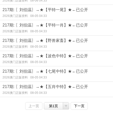
2026澳门正版资料
08-06 04:33
217期: 〖刘伯温〗→★【平特一尾】★←已公开
2026澳门正版资料
08-05 04:33
217期: 〖刘伯温〗→★【平特一肖】★←已公开
2026澳门正版资料
08-05 04:33
217期: 〖刘伯温〗→★【野兽家畜】★←已公开
2026澳门正版资料
08-05 04:33
217期: 〖刘伯温〗→★【波色中特】★←已公开
2026澳门正版资料
08-05 04:33
217期: 〖刘伯温〗→★【七尾中特】★←已公开
2026澳门正版资料
08-05 04:33
217期: 〖刘伯温〗→★【五肖中特】★←已公开
2026澳门正版资料
08-05 04:33
上一页
第1页
下一页