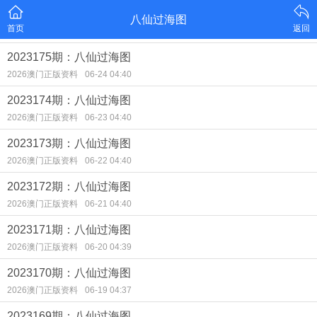
八仙过海图
首页
返回
2023175期：八仙过海图
2026澳门正版资料
06-24 04:40
2023174期：八仙过海图
2026澳门正版资料
06-23 04:40
2023173期：八仙过海图
2026澳门正版资料
06-22 04:40
2023172期：八仙过海图
2026澳门正版资料
06-21 04:40
2023171期：八仙过海图
2026澳门正版资料
06-20 04:39
2023170期：八仙过海图
2026澳门正版资料
06-19 04:37
2023169期：八仙过海图