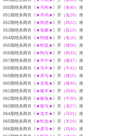
050期绝杀两肖《
★马狗★
》开（
兔40
）准
051期绝杀两肖《
★羊鸡★
》开（
兔28
）准
052期绝杀两肖《
★狗虎★
》开（
鸡22
）准
053期绝杀两肖《
★兔猴★
》开（
鼠19
）准
054期绝杀两肖《
★狗猪★
》开（
兔16
）准
055期绝杀两肖《
★蛇鼠★
》开（
猪08
）准
056期绝杀两肖《
★狗马★
》开（
狗33
）准
057期绝杀两肖《
★羊牛★
》开（
猴47
）准
058期绝杀两肖《
★马牛★
》开（
牛42
）错
059期绝杀两肖《
★虎马★
》开（
猪20
）准
060期绝杀两肖《
★龙兔★
》开（
猪44
）准
061期绝杀两肖《
★猴羊★
》开（
鸡46
）准
062期绝杀两肖《
★猴兔★
》开（
牛30
）准
063期绝杀两肖《
★猪马★
》开（
龙27
）准
064期绝杀两肖《
★龙羊★
》开（
马01
）准
065期绝杀两肖《
★蛇龙★
》开（
羊24
）准
066期绝杀两肖《
★虎马★
》开（
鸡46
）准