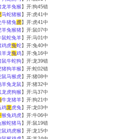
猪龙羊兔猴
】开:狗45错
虎
马蛇猪猴
】开:虎41中
龙牛猪兔
虎
】开:虎41中
虎羊兔猴猪
】开:鼠07中
牛鼠蛇兔羊
】开:马01中
猪鸡虎
兔
蛇
】开:兔40中
猴羊龙
兔
鸡
】开:兔16中
猪鼠牛蛇狗
】开:龙39错
虎猪狗羊猴
】开:蛇02错
蛇鼠马猴虎
】开:猪08中
鸡羊兔龙鼠
】开:猪32中
鼠龙虎狗猴
】开:马37中
狗
牛龙猪羊
】开:狗21中
马鸡
龙
虎兔
】开:龙03中
牛
猴兔鸡虎
】开:牛06中
兔猴蛇猪马
】开:鼠19错
蛇鼠鸡虎猴
】开:龙15中
狗鼠猴鸡虎
】开:羊24中