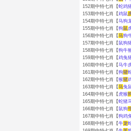
152期中特七肖【
蛇鸡
153期中特七肖【
鸡鼠
154期中特七肖【
马狗
155期中特七肖【
狗
鼠
156期中特七肖【
马
狗
157期中特七肖【
鼠狗
158期中特七肖【
狗牛
159期中特七肖【
鸡兔
160期中特七肖【
马牛
161期中特七肖【
狗
猪
162期中特七肖【
猴
猪
163期中特七肖【
马
兔
164期中特七肖【
虎猴
165期中特七肖【
蛇猪
166期中特七肖【
鼠狗
167期中特七肖【
狗鸡
168期中特七肖【
牛
龙
169期中特七肖【
牛
羊