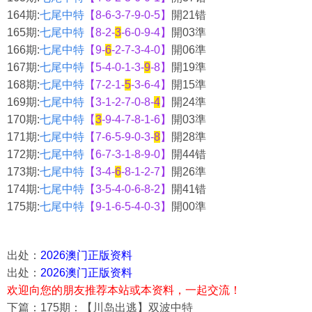
164期:
七尾中特
【8-6-3-7-9-0-5】
開21错
165期:
七尾中特
【8-2-
3
-6-0-9-4】
開03準
166期:
七尾中特
【9-
6
-2-7-3-4-0】
開06準
167期:
七尾中特
【5-4-0-1-3-
9
-8】
開19準
168期:
七尾中特
【
7-2-
1
-
5
-3-6-4
】
開15準
169期:
七尾中特
【3-1-2-7-0-8-
4
】
開24準
170期:
七尾中特
【
3
-9-4-7-8-1-6】
開03準
171期:
七尾中特
【7-6-5-9-0-3-
8
】
開28準
172期:
七尾中特
【6-7-3-1-8-9-0】
開44错
173期:
七尾中特
【3-4-
6
-8-1-2-7】
開26準
174期:
七尾中特
【3-5-4-0-6-8-2】
開41错
175期:
七尾中特
【9-1-6-5-4-0-3】
開00準
出处：
2026澳门正版资料
出处：
2026澳门正版资料
欢迎向您的朋友推荐本站或本资料，一起交流！
下篇：175期：【川岛出逃】双波中特