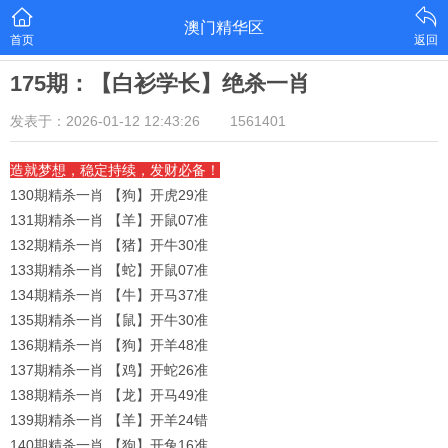
澳门精华区
首页
返回
175期：【白衫学长】绝杀一肖
发表于：2026-01-12 12:43:26
1561401
造就梦想，稳定持续，发财必备！
130期精杀一肖 【狗】开虎29准
131期精杀一肖 【羊】开鼠07准
132期精杀一肖 【猪】开牛30准
133期精杀一肖 【蛇】开鼠07准
134期精杀一肖 【牛】开马37准
135期精杀一肖 【鼠】开牛30准
136期精杀一肖 【狗】开羊48准
137期精杀一肖 【鸡】开蛇26准
138期精杀一肖 【龙】开马49准
139期精杀一肖 【羊】开羊24错
140期精杀一肖 【狗】开兔16准