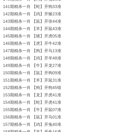
141期精杀一肖 【蛇】开狗33准
142期精杀一肖 【鸡】开猴23准
143期精杀一肖 【鼠】开张44准
144期精杀一肖 【羊】开鼠43准
145期精杀一肖 【猪】开虎05准
146期精杀一肖 【虎】开牛42准
147期精杀一肖 【狗】开马13准
148期精杀一肖 【鸡】开羊48准
149期精杀一肖 【牛】开龙27准
150期精杀一肖 【鼠】开狗09准
151期精杀一肖 【羊】开鼠31准
152期精杀一肖 【狗】开狗45错
153期精杀一肖 【龙】开虎41准
154期精杀一肖 【蛇】开虎41准
155期精杀一肖 【牛】开鼠07准
156期精杀一肖 【鼠】开马01准
157期精杀一肖 【鸡】开兔40准
158期精杀一肖 【羊】开兔16准